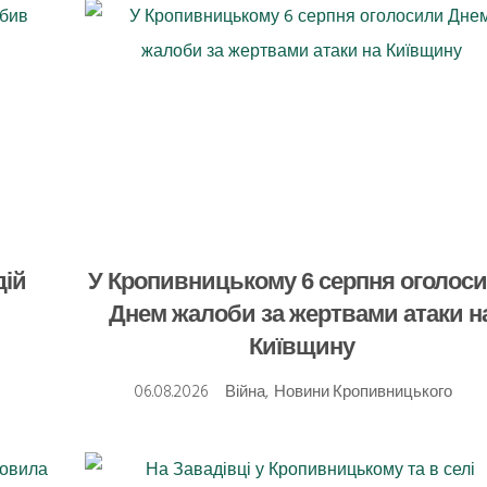
дій
У Кропивницькому 6 серпня оголос
Днем жалоби за жертвами атаки н
Київщину
о
06.08.2026
Війна
,
Новини Кропивницького