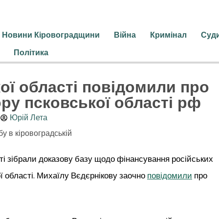
Новини Кіровоградщини
Війна
Кримінал
Суд
Політика
ої області повідомили про
ору псковської області рф
Юрій Лета
ті зібрали доказову базу щодо фінансування російських
ї області. Михаїлу Вєдєрнікову заочно
повідомили
про