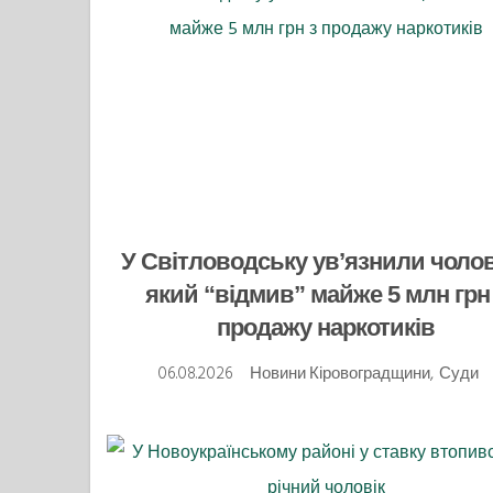
У Світловодську ув’язнили чолов
який “відмив” майже 5 млн грн
продажу наркотиків
06.08.2026
Новини Кіровоградщини
,
Суди