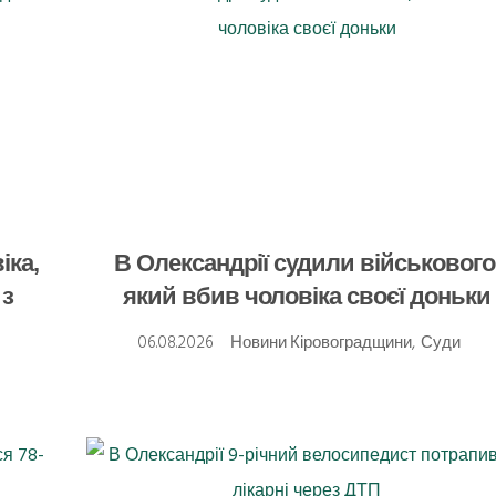
іка,
В Олександрії судили військового
 з
який вбив чоловіка своєї доньки
06.08.2026
Новини Кіровоградщини
,
Суди