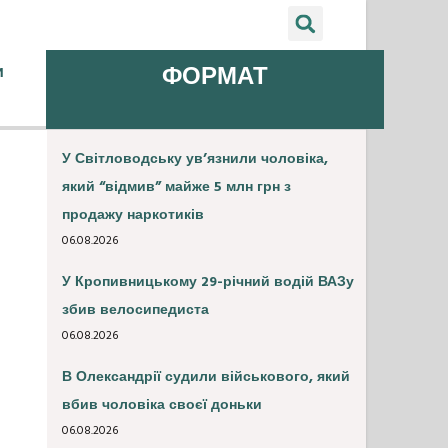
и
ФОРМАТ
У Світловодську ув’язнили чоловіка,
який “відмив” майже 5 млн грн з
продажу наркотиків
06.08.2026
У Кропивницькому 29-річний водій ВАЗу
збив велосипедиста
06.08.2026
В Олександрії судили військового, який
вбив чоловіка своєї доньки
06.08.2026