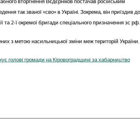
табного вторгнення Вєдєрніков постачав російським
ення так званої «сво» в Україні. Зокрема, він приїздив д
ії та 2-ї окремої бригади спеціального призначення зс рф.
них з метою насильницької зміни меж територій України.
ожує голові громади на Кіровоградщині за хабарництво