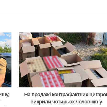
ишу,
На продажі контрафактних цигаро
”
викрили чотирьох чоловіків у