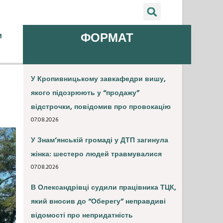
и
ФОРМАТ
У Кропивницькому завкафедри вишу,
якого підозрюють у “продажу”
відстрочки, повідомив про провокацію
07.08.2026
У Знам’янській громаді у ДТП загинула
жінка: шестеро людей травмувалися
07.08.2026
В Олександрівці судили працівника ТЦК,
який вносив до “Оберегу” неправдиві
відомості про непридатність