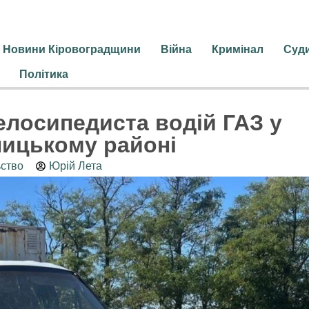
Новини Кіровоградщини
Війна
Кримінал
Суд
Політика
елосипедиста водій ГАЗ у
ицькому районі
ьство
Юрій Лета