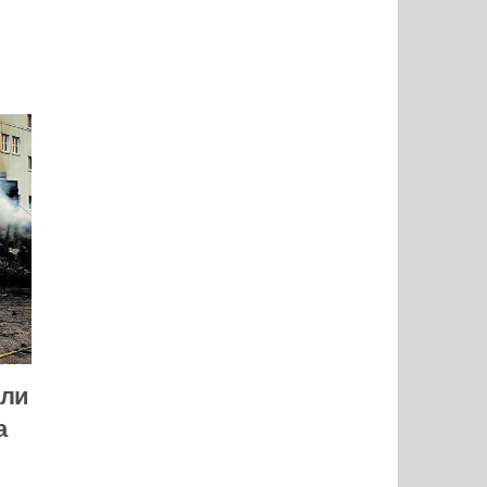
или
а