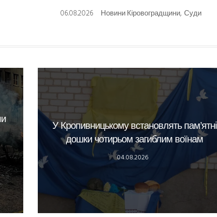
06.08.2026
Новини Кіровоградщини
,
Суди
ли
У Кропивницькому встановлять пам’ятні
дошки чотирьом загиблим воїнам
04.08.2026