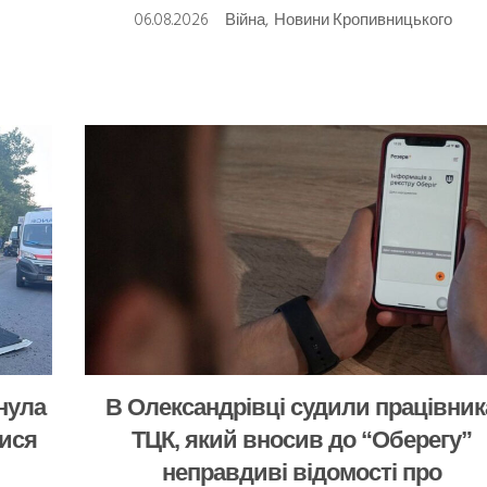
06.08.2026
Війна
,
Новини Кропивницького
инула
В Олександрівці судили працівник
лися
ТЦК, який вносив до “Оберегу”
неправдиві відомості про