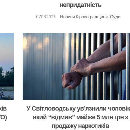
непридатність
07.08.2026
Новини Кіровоградщини
,
Суди
ків
У Світловодську ув’язнили чоловік
ТО)
який “відмив” майже 5 млн грн з
продажу наркотиків