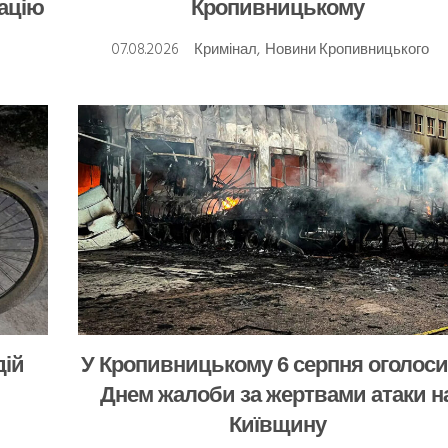
кацію
Кропивницькому
07.08.2026
Кримінал
,
Новини Кропивницького
дій
У Кропивницькому 6 серпня оголос
Днем жалоби за жертвами атаки н
Київщину
о