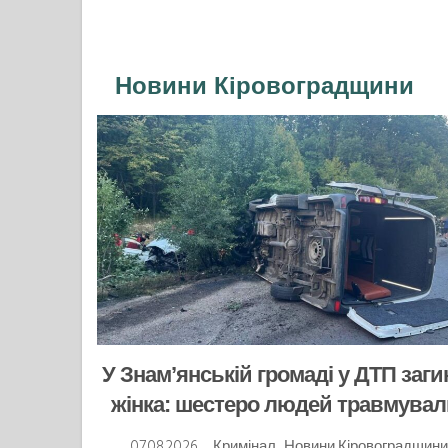
Новини Кіровоградщини
У Знам’янській громаді у ДТП заг
жінка: шестеро людей травмува
07.08.2026
Кримінал
,
Новини Кіровоградщини