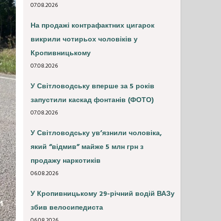
07.08.2026
На продажі контрафактних цигарок
викрили чотирьох чоловіків у
Кропивницькому
07.08.2026
У Світловодську вперше за 5 років
запустили каскад фонтанів (ФОТО)
07.08.2026
У Світловодську ув’язнили чоловіка,
який “відмив” майже 5 млн грн з
продажу наркотиків
06.08.2026
У Кропивницькому 29-річний водій ВАЗу
збив велосипедиста
06.08.2026