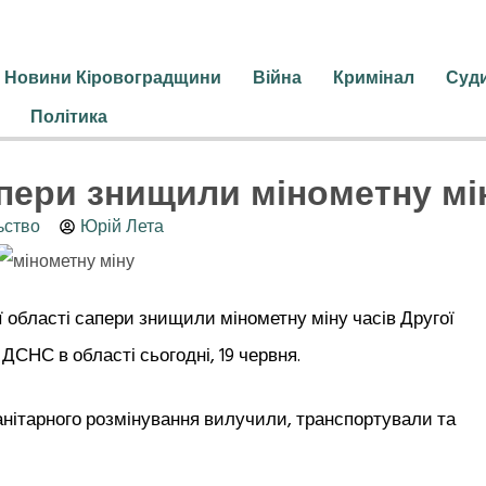
Новини Кіровоградщини
Війна
Кримінал
Суд
Політика
пери знищили мінометну мі
ьство
Юрій Лета
ї області сапери знищили мінометну міну часів Другої
ДСНС в області сьогодні, 19 червня.
анітарного розмінування вилучили, транспортували та