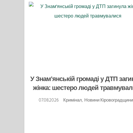
У Знам’янській громаді у ДТП заг
жінка: шестеро людей травмува
07.08.2026
Кримінал
,
Новини Кіровоградщини