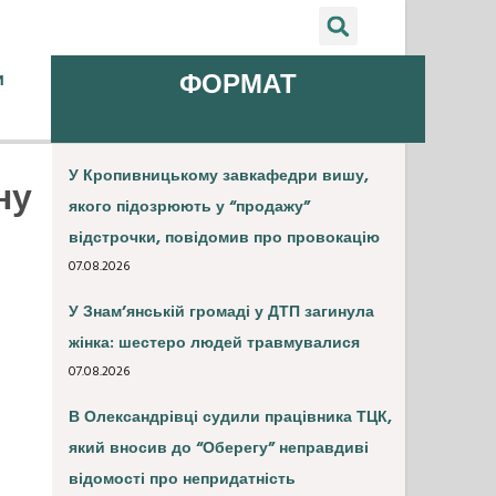
и
ФОРМАТ
У Кропивницькому завкафедри вишу,
ну
якого підозрюють у “продажу”
відстрочки, повідомив про провокацію
07.08.2026
У Знам’янській громаді у ДТП загинула
жінка: шестеро людей травмувалися
07.08.2026
В Олександрівці судили працівника ТЦК,
який вносив до “Оберегу” неправдиві
відомості про непридатність