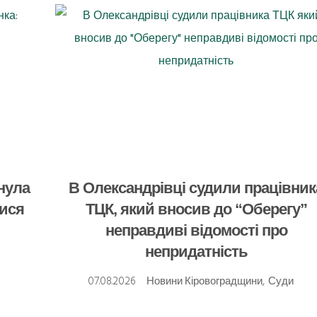
инула
В Олександрівці судили працівник
лися
ТЦК, який вносив до “Оберегу”
неправдиві відомості про
непридатність
07.08.2026
Новини Кіровоградщини
,
Суди