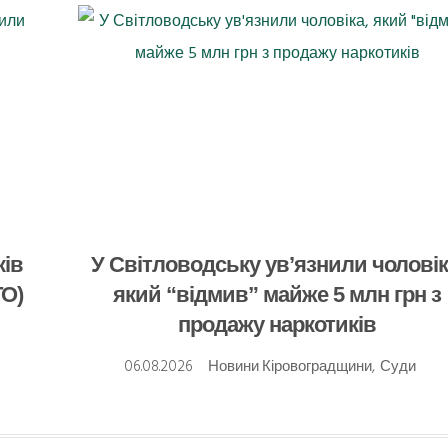
ків
У Світловодську ув’язнили чоловік
ТО)
який “відмив” майже 5 млн грн з
продажу наркотиків
06.08.2026
Новини Кіровоградщини
,
Суди