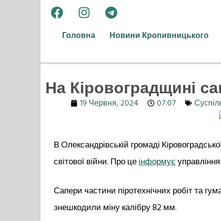
Головна
Новини Кропивницького
На Кіровоградщині са
19 Червня, 2024
07:07
Суспіл
В Олександрівській громаді Кіровоградсько
світової війни. Про це
інформує
управління 
Сапери частини піротехнічних робіт та гум
знешкодили міну калібру 82 мм.