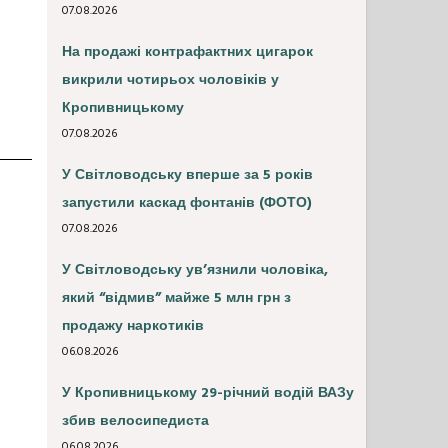
07.08.2026
На продажі контрафактних цигарок
викрили чотирьох чоловіків у
Кропивницькому
07.08.2026
У Світловодську вперше за 5 років
запустили каскад фонтанів (ФОТО)
07.08.2026
У Світловодську ув’язнили чоловіка,
який “відмив” майже 5 млн грн з
продажу наркотиків
06.08.2026
У Кропивницькому 29-річний водій ВАЗу
збив велосипедиста
06.08.2026