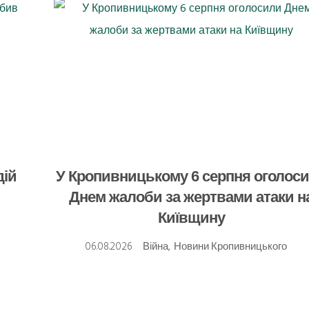
дій
У Кропивницькому 6 серпня оголос
Днем жалоби за жертвами атаки н
Київщину
о
06.08.2026
Війна
,
Новини Кропивницького