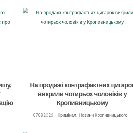
ишу,
На продажі контрафактних цигаро
”
викрили чотирьох чоловіків у
кацію
Кропивницькому
07.08.2026
Кримінал
,
Новини Кропивницького